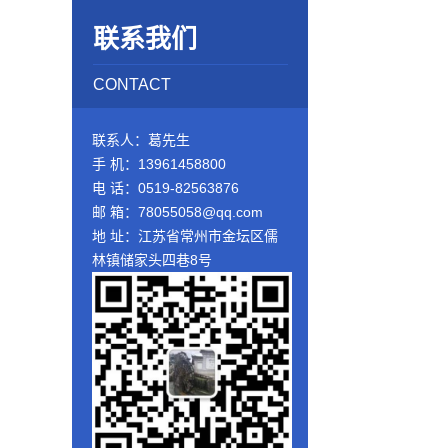
联系我们
CONTACT
联系人：葛先生
手 机：13961458800
电 话：0519-82563876
邮 箱：78055058@qq.com
地 址：江苏省常州市金坛区儒
林镇储家头四巷8号