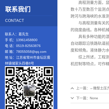
高程测量方面，显著
联系我们
数十乃至数百个监测
跨河与跨海峡的水准
CONTACT
与高程测量有关的是
的挠度曲线。各种机
联系人：葛先生
具有多种功能的混合
手 机：13961458800
自动跟踪沿铁路轨道
电 话：0519-82563876
度和倾角。液体静力
邮 箱：78055058@qq.com
综上所述，工程测量
地 址：江苏省常州市金坛区儒
林镇储家头四巷8号
机控制等特点，可作
上一篇：
←
微型土压
下一篇：
None