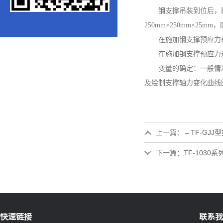
钢支撑吊装到位后，
250mm×250mm×2
在施加钢支撑预应力
在施加钢支撑预应力
变量的确定：一般情
及绘制支撑轴力变化曲线
上一篇：
←
TF-GJ
下一篇：
TF-1030
快速链接
联系我