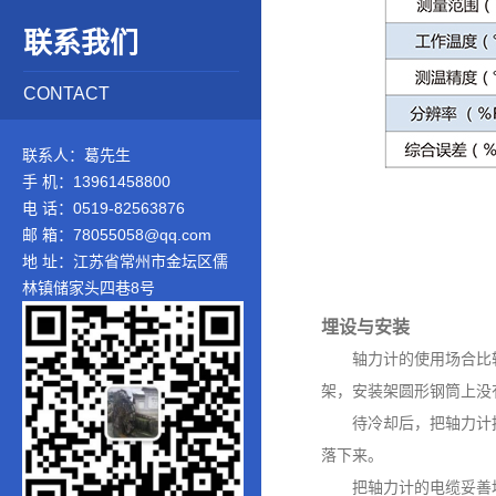
联系我们
CONTACT
联系人：葛先生
手 机：13961458800
电 话：0519-82563876
邮 箱：78055058@qq.com
地 址：江苏省常州市金坛区儒
林镇储家头四巷8号
埋设与安装
轴力计的使用场合比
架，安装架圆形钢筒上没
待冷却后，把轴力计
落下来。
把轴力计的电缆妥善